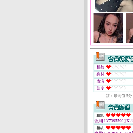
相貌
身材
表演
態度
註﹕最高值 5分
相貌
會員[ LV7395509 ]
Kkk
相貌