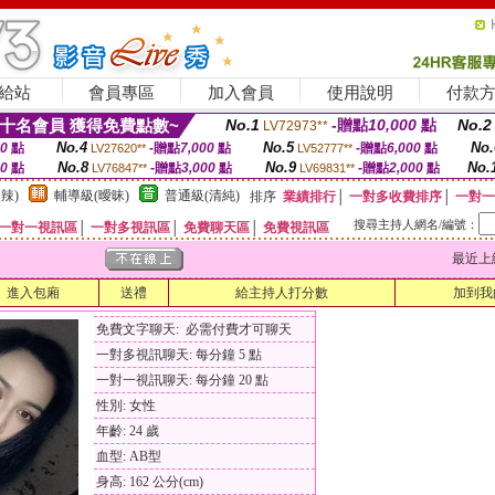
給站
會員專區
加入會員
使用說明
付款
十名會員 獲得免費點數~
No.1
-贈點
10,000
點
No.2
LV72973**
No.4
No.5
No.
00
點
-贈點
7,000
點
-贈點
6,000
點
LV27620**
LV52777**
No.8
No.9
No.
00
點
-贈點
3,000
點
-贈點
2,000
點
LV76847**
LV69831**
辣)
輔導級(曖昧)
普通級(清純)
排序
業績排行
│
一對多收費排序
│
一對一
搜尋主持人網名/編號：
一對一視訊區
│
一對多視訊區
│
免費聊天區
│
免費視訊區
最近上線時間
進入包廂
送禮
給主持人打分數
加到我
免費文字聊天: 必需付費才可聊天
一對多視訊聊天: 每分鐘 5 點
一對一視訊聊天: 每分鐘 20 點
性別: 女性
年齡: 24 歲
血型: AB型
身高: 162 公分(cm)