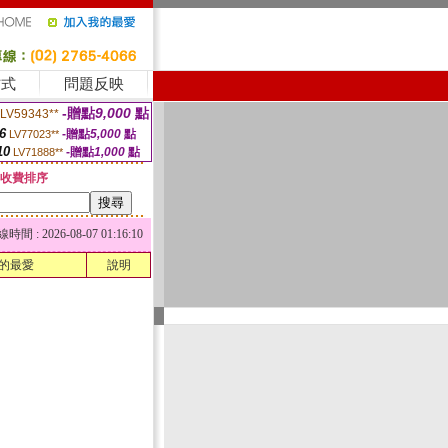
方式
問題反映
-贈點
9,000
點
LV59343**
6
-贈點
5,000
點
LV77023**
10
-贈點
1,000
點
LV71888**
收費排序
 : 2026-08-07 01:16:10
的最愛
說明