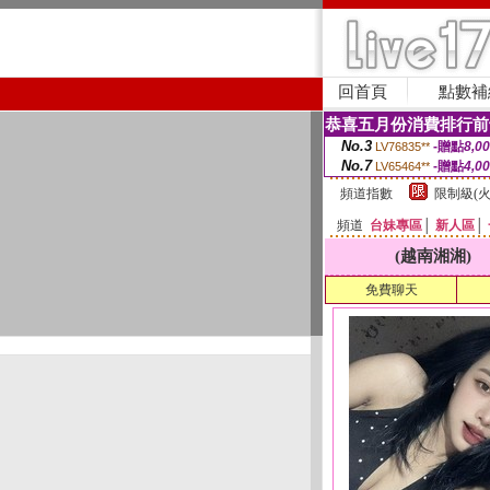
回首頁
點數補
恭喜五月份消費排行前
No.3
-贈點
8,0
LV76835**
No.7
-贈點
4,0
LV65464**
頻道指數
限制級(火
頻道
台妹專區
│
新人區
│
(越南湘湘)
免費聊天