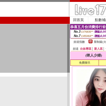
回首頁
點數補
恭喜五月份消費排行前
No.3
-贈點
8,0
LV76835**
No.7
-贈點
4,0
LV65464**
頻道指數
限制級(火
頻道
台妹專區
│
新人區
│
(咪人少婦)
免費聊天