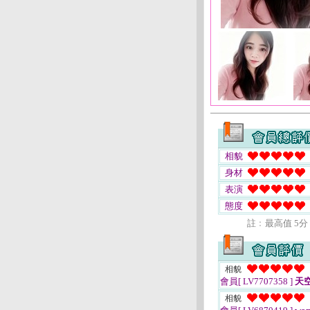
相貌
身材
表演
態度
註﹕最高值 5分
相貌
會員[ LV7707358 ]
天
相貌