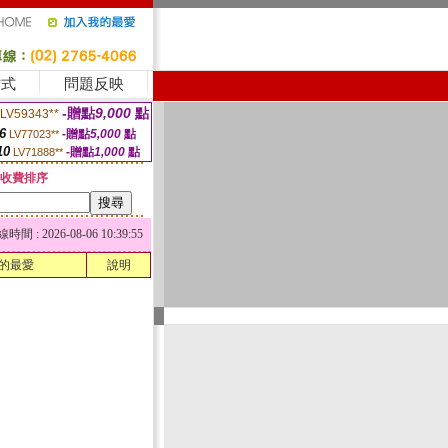
方式
問題反映
-贈點
9,000
點
LV59343**
6
-贈點
5,000
點
LV77023**
10
-贈點
1,000
點
LV71888**
收費排序
 : 2026-08-06 10:39:55
的最愛
說明