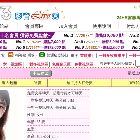
給站
會員專區
加入會員
使用說明
付款
十名會員 獲得免費點數~
No.1
-贈點
10,000
點
No.2
LV72973**
No.4
No.5
No.
00
點
-贈點
7,000
點
-贈點
6,000
點
LV27620**
LV52777**
No.8
No.9
No.
00
點
-贈點
3,000
點
-贈點
2,000
點
LV76847**
LV69831**
辣)
輔導級(曖昧)
普通級(清純)
排序
業績排行
│
一對多收費排序
│
一對一
搜尋主持人網名/編號：
一對一視訊區
│
一對多視訊區
│
免費聊天區
│
免費視訊區
最近上線時間
進入包廂
送禮
給主持人打分數
加到我
免費文字聊天: 必需付費才可聊天
一對多視訊聊天: 每分鐘 5 點
一對一視訊聊天: 每分鐘 20 點
性別: 女性
年齡: 35 歲
血型:
身高: 165 公分(cm)