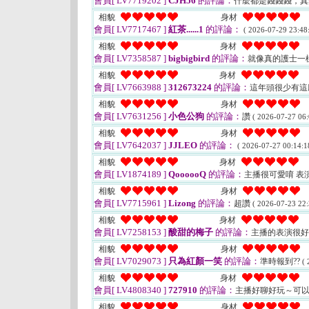
會員[ LV7719202 ]
CJH56
的評論：
什麼都是錢錢錢，
相貌
身材
會員[ LV7717467 ]
紅茶......1
的評論：
( 2026-07-29 23:48:
相貌
身材
會員[ LV7358587 ]
bigbigbird
的評論：
就像真的護士一
相貌
身材
會員[ LV7663988 ]
312673224
的評論：
這年頭很少有這
相貌
身材
會員[ LV7631256 ]
小色公狗
的評論：
讚
( 2026-07-27 06:
相貌
身材
會員[ LV7642037 ]
JJLEO
的評論：
( 2026-07-27 00:14:1
相貌
身材
會員[ LV1874189 ]
QoooooQ
的評論：
主播很可愛唷 表演
相貌
身材
會員[ LV7715961 ]
Lizong
的評論：
超讚
( 2026-07-23 22:
相貌
身材
會員[ LV7258153 ]
酸甜的梅子
的評論：
主播的表演很
相貌
身材
會員[ LV7029073 ]
只為紅顏一笑
的評論：
準時報到??
( 
相貌
身材
會員[ LV4808340 ]
727910
的評論：
主播好聊好玩～可
相貌
身材