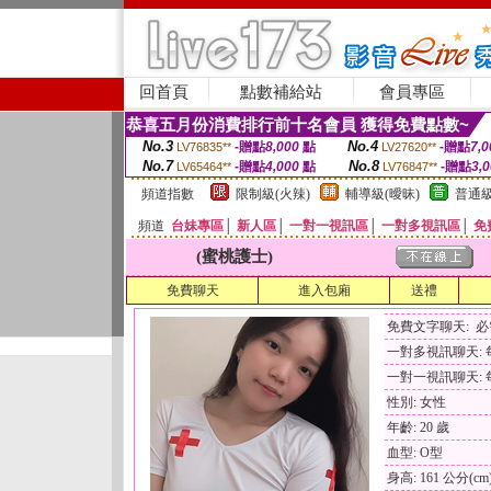
回首頁
點數補給站
會員專區
恭喜五月份消費排行前十名會員 獲得免費點數~
No.3
No.4
-贈點
8,000
點
-贈點
7,0
LV76835**
LV27620**
No.7
No.8
-贈點
4,000
點
-贈點
3,
LV65464**
LV76847**
頻道指數
限制級(火辣)
輔導級(曖昧)
普通級
頻道
台妹專區
│
新人區
│
一對一視訊區
│
一對多視訊區
│
免
(蜜桃護士)
免費聊天
進入包廂
送禮
免費文字聊天: 
一對多視訊聊天: 每
一對一視訊聊天: 每
性別: 女性
年齡: 20 歲
血型: O型
身高: 161 公分(cm