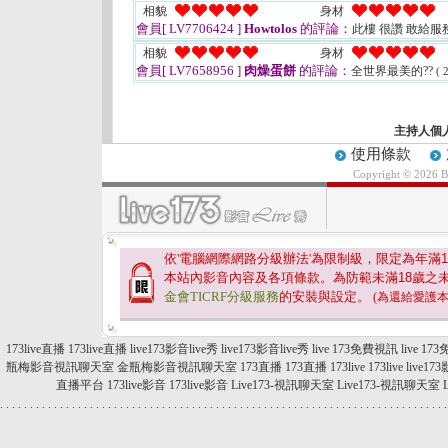
相貌
身材
會員[ LV7706424 ]
Howtolos
的評論：
此樓 很讚 敢給服
相貌
身材
會員[ LV7658956 ]
肉燥蛋餅
的評論：
全世界最美的??
( 
主持人個
使用條款
Copyright © 2026 
依'電腦網際網路分級辦法'為限制級，限定為年滿
1
本站內影音內容及各項條款。為防範未滿
18
歲之
金會TICRF分級服務
的安裝與設定。
(為還給愛護
173live直播
173live直播
live173影音live秀
live173影音live秀
live 173免費視訊
live 1
瓶梅影音視訊聊天室
金瓶梅影音視訊聊天室
173直播
173直播
173live
173live
live17
直播平台
173live影音
173live影音
Live173-視訊聊天室
Live173-視訊聊天室
.
.
.
.
.
.
.
.
.
.
.
.
.
.
.
.
.
.
.
.
.
.
.
.
.
.
.
.
.
.
.
.
.
.
.
.
.
.
.
.
.
.
.
.
.
.
.
.
.
.
.
.
.
.
.
.
.
.
.
.
.
.
.
.
.
.
.
.
.
.
.
.
.
.
.