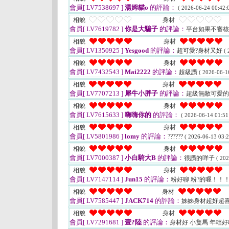
會員[ LV7538697 ]
湯姆貓o
的評論：
( 2026-06-24 00:42:0
相貌
身材
會員[ LV7619782 ]
你是大騙子
的評論：
平台如果不審
相貌
身材
會員[ LV1350925 ]
Yesgood
的評論：
超可愛?身材又好
( 
相貌
身材
會員[ LV7432543 ]
Mai2222
的評論：
超級讚
( 2026-06-1
相貌
身材
會員[ LV7707213 ]
犀牛小胖子
的評論：
超級無敵可愛
相貌
身材
會員[ LV7615633 ]
嗨嗨你的
的評論：
( 2026-06-14 01:51
相貌
身材
會員[ LV5801986 ]
lomy
的評論：
??????
( 2026-06-13 03:2
相貌
身材
會員[ LV7000387 ]
小白騎大B
的評論：
很讚的咩子
( 202
相貌
身材
會員[ LV7147114 ]
Jun15
的評論：
粉好聊 粉?的喔！！
相貌
身材
會員[ LV7585447 ]
JACK714
的評論：
姊姊身材超好超
相貌
身材
會員[ LV7291681 ]
壹?陸
的評論：
身材好 小隻馬 年輕