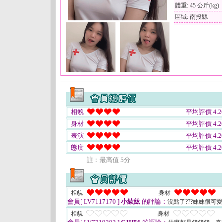
體重: 45 公斤(kg)
區域: 南投縣
相貌
平均評價 4.2
身材
平均評價 4.2
表演
平均評價 4.2
態度
平均評價 4.2
註﹕最高值 5分
相貌
身材
會員[ LV7117170 ]
小紘紘
的評論：
沒點了???妹妹很可
相貌
身材