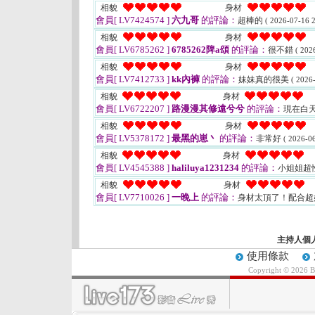
相貌
身材
會員[ LV7424574 ]
六九哥
的評論：
超棒的
( 2026-07-16 2
相貌
身材
會員[ LV6785262 ]
6785262陴a頌
的評論：
很不錯
( 202
相貌
身材
會員[ LV7412733 ]
kk內褲
的評論：
妹妹真的很美
( 2026
相貌
身材
會員[ LV6722207 ]
路漫漫其修遠兮兮
的評論：
現在白
相貌
身材
會員[ LV5378172 ]
最黑的崽丶
的評論：
非常好
( 2026-06
相貌
身材
會員[ LV4545388 ]
haliluya1231234
的評論：
小姐姐超
相貌
身材
會員[ LV7710026 ]
一晚上
的評論：
身材太頂了！配合超
主持人個
使用條款
Copyright © 2026 