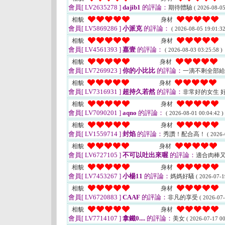
會員[ LV2635278 ]
dajib1
的評論：
期待體驗
( 2026-08-05
相貌
身材
會員[ LV5869286 ]
小派克
的評論：
( 2026-08-05 19:01:32
相貌
身材
會員[ LV4561393 ]
嘉壹
的評論：
( 2026-08-03 03:25:58 )
相貌
身材
會員[ LV7269923 ]
你的小比比
的評論：
一滴不剩全部
相貌
身材
會員[ LV7316931 ]
超持久若然
的評論：
非常好的女生 
相貌
身材
會員[ LV7090201 ]
aqno
的評論：
( 2026-08-01 00:04:42 )
相貌
身材
會員[ LV1559714 ]
封焰
的評論：
秀讚！配合高！
( 2026-
相貌
身材
會員[ LV6727105 ]
不可以吐出來喔
的評論：
適合肉棒
相貌
身材
會員[ LV7453267 ]
小楊11
的評論：
媽媽好騷
( 2026-07-1
相貌
身材
會員[ LV6720883 ]
CAAF
的評論：
非凡的享受
( 2026-07-
相貌
身材
會員[ LV7714107 ]
拿鐵0....
的評論：
美女
( 2026-07-17 00