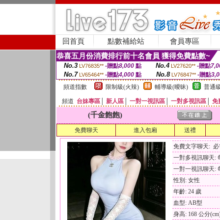
回首頁
點數補給站
會員專區
恭喜五月份消費排行前十名會員 獲得免費點數~
No.3
No.4
-贈點
8,000
點
-贈點
7,0
LV76835**
LV27620**
No.7
No.8
-贈點
4,000
點
-贈點
3,
LV65464**
LV76847**
頻道指數
限制級(火辣)
輔導級(曖昧)
普通級
頻道
台妹專區
│
新人區
│
一對一視訊區
│
一對多視訊區
│
免
(千金飽飽)
免費聊天
進入包廂
送禮
免費文字聊天: 
一對多視訊聊天: 每
一對一視訊聊天: 每
性別: 女性
年齡: 24 歲
血型: AB型
身高: 168 公分(cm