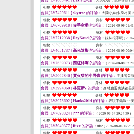
會員[ LV1805491 ]
Lex
的評論：
人美心善，我好喜歡
( 2
相貌
身材
會員[ LV7429611 ]
skytree
的評論：
大陸小姊姊 身材美 
相貌
身材
會員[ LV6709918 ]
赤手空拳
的評論：
( 2026-08-09 01:41
相貌
身材
會員[ LV7712938 ]
ReyNaud
的評論：
妹妹很乖哦
( 2026
相貌
身材
會員[ LV4051737 ]
高光陰影
的評論：
( 2026-08-09 00:04
相貌
身材
會員[ LV7639073 ]
西紅柿啊
的評論：
( 2026-08-08 03:29
相貌
身材
會員[ LV5062846 ]
賣火柴的小男孩
的評論：
主播聲音
相貌
身材
會員[ LV3994060 ]
林更新v
的評論：
身材臉蛋表演都是
相貌
身材
會員[ LV3078602 ]
Hanks2014
的評論：
表現不錯喔~~
相貌
身材
會員[ LV7698824 ]
???
的評論：
( 2026-08-07 20:24:30 )
相貌
身材
會員[ LV5049377 ]
iiixx
的評論：
nice
( 2026-08-06 15:29:3
相貌
身材