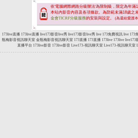
依'電腦網際網路分級辦法'為限制級，限定為年滿
1
本站內影音內容及各項條款。為防範未滿
18
歲之
金會TICRF分級服務
的安裝與設定。
(為還給愛護
173live直播
173live直播
live173影音live秀
live173影音live秀
live 173免費視訊
live 1
瓶梅影音視訊聊天室
金瓶梅影音視訊聊天室
173直播
173直播
173live
173live
live17
直播平台
173live影音
173live影音
Live173-視訊聊天室
Live173-視訊聊天室
.
.
.
.
.
.
.
.
.
.
.
.
.
.
.
.
.
.
.
.
.
.
.
.
.
.
.
.
.
.
.
.
.
.
.
.
.
.
.
.
.
.
.
.
.
.
.
.
.
.
.
.
.
.
.
.
.
.
.
.
.
.
.
.
.
.
.
.
.
.
.
.
.
.
.