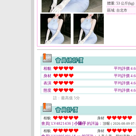
體重: 53 公斤(kg)
區域: 台北市
相貌
平均評價 4.6
身材
平均評價 4.6
表演
平均評價 4.6
態度
平均評價 4.6
註﹕最高值 5分
相貌
身材
會員[ LV4821436 ]
小陽仔
的評論：
頂喔
( 2026-08-09 07:
相貌
身材