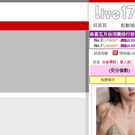
回首頁
點數補
恭喜五月份消費排行前
No.3
-贈點
8,0
LV76835**
No.7
-贈點
4,0
LV65464**
頻道指數
限制級(火
頻道
台妹專區
│
新人區
│
(安分偷歡)
免費聊天