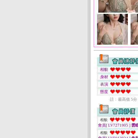
相貌
身材
表演
態度
註﹕最高值 5分
相貌
會員[ LV7271905 ]
雲
相貌