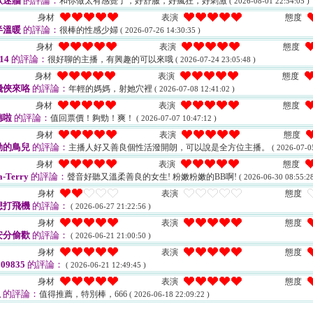
欲迷牆
的評論：
和你做太有感覺了，好舒服，好瘋狂，好刺激
( 2026-08-01 22:54:05 )
身材
表演
態度
半溫暖
的評論：
很棒的性感少婦
( 2026-07-26 14:30:35 )
身材
表演
態度
14
的評論：
很好聊的主播，有興趣的可以來哦
( 2026-07-24 23:05:48 )
身材
表演
態度
飛俠來咯
的評論：
年輕的媽媽，射她穴裡
( 2026-07-08 12:41:02 )
身材
表演
態度
德啦
的評論：
值回票價！夠勁！爽！
( 2026-07-07 10:47:12 )
身材
表演
態度
動的鳥兒
的評論：
主播人好又善良個性活潑開朗，可以說是全方位主播。
( 2026-07-0
身材
表演
態度
a-Terry
的評論：
聲音好聽又溫柔善良的女生! 粉嫩粉嫩的BB啊!
( 2026-06-30 08:55:28
身材
表演
態度
想打飛機
的評論：
( 2026-06-27 21:22:56 )
身材
表演
態度
安分偷歡
的評論：
( 2026-06-21 21:00:50 )
身材
表演
態度
09835
的評論：
( 2026-06-21 12:49:45 )
身材
表演
態度
孤
的評論：
值得推薦，特別棒，666
( 2026-06-18 22:09:22 )