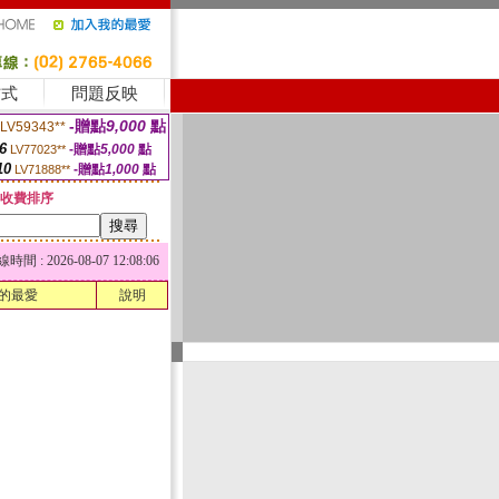
方式
問題反映
-贈點
9,000
點
LV59343**
6
-贈點
5,000
點
LV77023**
10
-贈點
1,000
點
LV71888**
收費排序
 : 2026-08-07 12:08:06
的最愛
說明