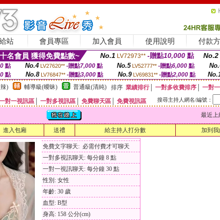
給站
會員專區
加入會員
使用說明
付款
十名會員 獲得免費點數~
No.1
-贈點
10,000
點
No.2
LV72973**
No.4
No.5
No.
00
點
-贈點
7,000
點
-贈點
6,000
點
LV27620**
LV52777**
No.8
No.9
No.
00
點
-贈點
3,000
點
-贈點
2,000
點
LV76847**
LV69831**
辣)
輔導級(曖昧)
普通級(清純)
排序
業績排行
│
一對多收費排序
│
一對一
搜尋主持人網名/編號：
一對一視訊區
│
一對多視訊區
│
免費聊天區
│
免費視訊區
最近上線時間
進入包廂
送禮
給主持人打分數
加到我
免費文字聊天: 必需付費才可聊天
一對多視訊聊天: 每分鐘 8 點
一對一視訊聊天: 每分鐘 30 點
性別: 女性
年齡: 30 歲
血型: B型
身高: 158 公分(cm)